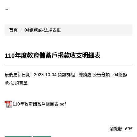
導覽選單
:::
行政處室
首頁
04總務處-法規表單
認識西松
網路資源
110年度教育儲蓄戶捐款收支明細表
文件資料
西松亮點
最後更新日期 :
2023-10-04
資訊群組 :
總務處
公告分類 :
04總務
處-法規表單
網站管理
行事曆
110年教育儲蓄戶帳目表.pdf
西松學習歷程檔案
家長會
瀏覽數:
695
家長專區