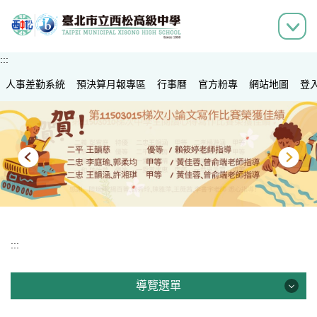
跳
到
主
要
:::
內
人事差勤系統
容
預決算月報專區
行事曆
官方粉專
網站地圖
登
區
:::
導覽選單