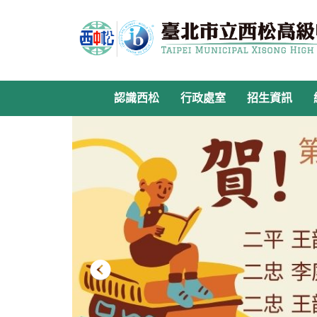
跳
到
主
要
內
容
認識西松
行政處室
招生資訊
區