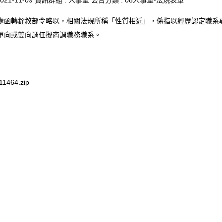
021-11-09
資訊群組 :
人事室
公告分類 :
08人事室-法規表單
處函轉銓敘部令略以，相關法規所稱「性質相近」，係指以經歷認定職系
單向或雙向調任擬商調職務職系。
1464.zip