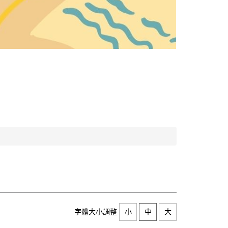
字體大小調整
小
中
大