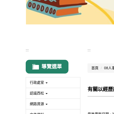
:::
:::
導覽選單
首頁
08人
行政處室
有關以經歷
認識西松
網路資源