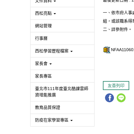
最後更新日期 :
2
文件資料
一、依市府人事
西松亮點
組，或該職系得
網站管理
二、詳參附件。
行事曆
NFAA110601
西松學習歷程檔案
家長會
家長專區
友善列印
臺北市111年度臺北酷課雲師
資增能推廣
教育品質保證
防疫在家學習專區