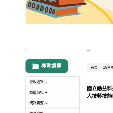
:::
:::
導覽選單
首頁
15各
行政處室
國立勤益科
認識西松
人技藝技能
網路資源