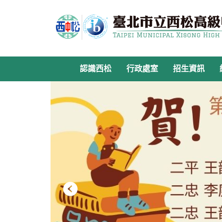
跳
到
主
要
內
容
認識西松
行政處室
招生資訊
區