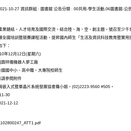
021-10-27
資訊群組 :
圖書館
公告分類 :
00共用-學生活動,06圖書館-公
產業鏈結、人才培育及國際交流，結合陸、海、空、創主題，號召至少千
理全國培訓暨競賽課程活動，提昇國內師生「生活及資訊科技教育暨實用
如下：
10年12月12日(星期六)
桃園祥儀機器人夢工廠
：全國國中小、高中職、大專院校師生
息請參閱附件
入式暨單晶片系統發展協會羅小姐，(02)2223-9560 #505。
11-30
021-12-12
102800247_ATT1.pdf