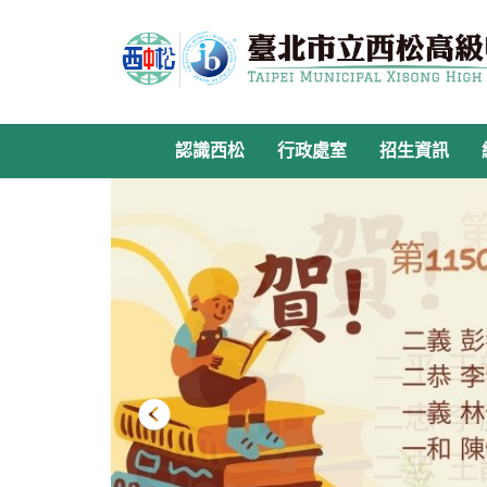
跳
到
主
要
內
容
認識西松
行政處室
招生資訊
區