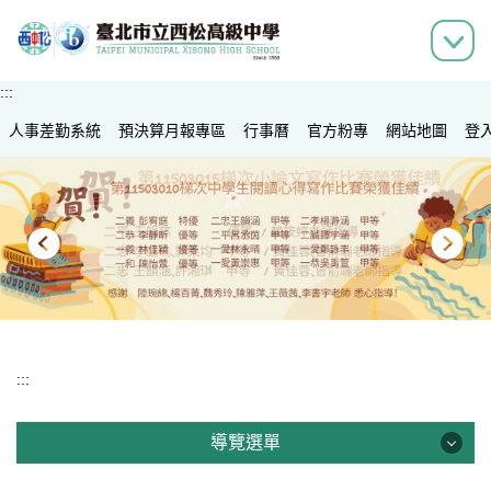
跳
到
主
要
:::
內
人事差勤系統
容
預決算月報專區
行事曆
官方粉專
網站地圖
登
區
:::
導覽選單