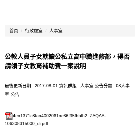
導覽選單
:::
行政處室
首頁
行政處室
人事室
認識西松
網路資源
公教人員子女就讀公私立高中職進修部，得否
文件資料
請領子女教育補助費一案說明
西松亮點
最後更新日期 :
網站管理
2017-08-01
資訊群組 :
人事室
公告分類 :
08人事
室-公告
行事曆
西松學習歷程檔案
4ea1371c8faa4002061ac66f35fbbfb2_ZAQAA-
106308315000_di.pdf
家長會
家長專區