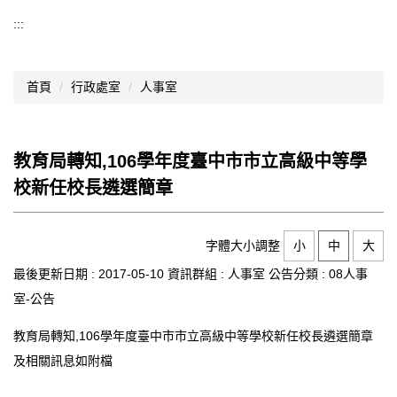
導覽選單
:::
行政處室
首頁
行政處室
人事室
認識西松
網路資源
教育局轉知,106學年度臺中市市立高級中等學
文件資料
校新任校長遴選簡章
西松亮點
網站管理
字體大小調整
小
中
大
最後更新日期 :
2017-05-10
資訊群組 :
人事室
公告分類 :
08人事
行事曆
室-公告
西松學習歷程檔案
教育局轉知,106學年度臺中市市立高級中等學校新任校長遴選簡章
家長會
及相關訊息如附檔
家長專區