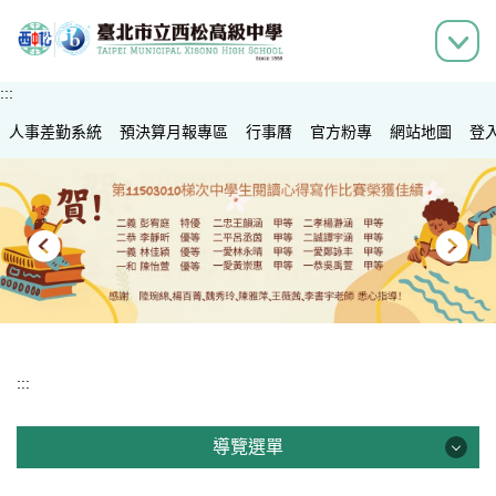
跳
到
主
要
:::
內
人事差勤系統
容
預決算月報專區
行事曆
官方粉專
網站地圖
登
區
:::
導覽選單