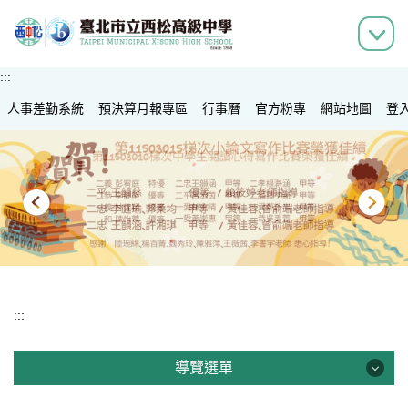
跳
到
主
要
:::
內
人事差勤系統
容
預決算月報專區
行事曆
官方粉專
網站地圖
登
區
:::
導覽選單