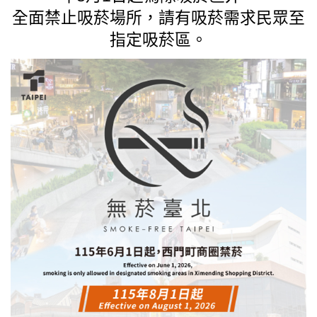
全面禁止吸菸場所，請有吸菸需求民眾至
臺北市111年度臺北酷課雲師資增能推廣
指定吸菸區。
教育品質保證
防疫在家學習專區