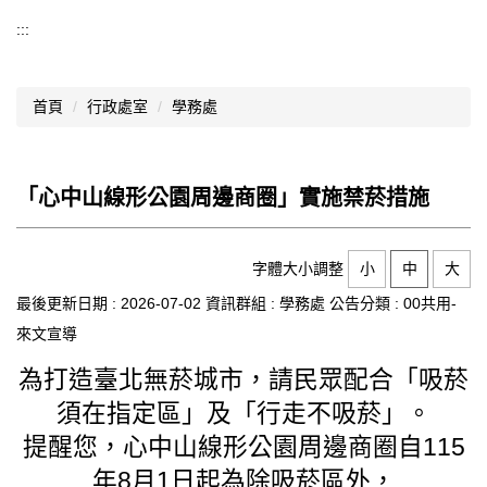
導覽選單
:::
行政處室
首頁
行政處室
學務處
認識西松
網路資源
「心中山線形公園周邊商圈」實施禁菸措施
文件資料
西松亮點
字體大小調整
小
中
大
網站管理
最後更新日期 :
2026-07-02
資訊群組 :
學務處
公告分類 :
00共用-
來文宣導
行事曆
為打造臺北無菸城市，請民眾配合「吸菸
西松學習歷程檔案
須在指定區」及「行走不吸菸」。
家長會
提醒您，心中山線形公園周邊商圈自115
年8月1日起為除吸菸區外，
家長專區