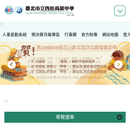
跳
到
主
要
:::
內
人事差勤系統
容
預決算月報專區
行事曆
官方粉專
網站地圖
登
區
:::
導覽選單