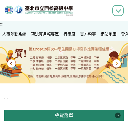
跳
到
主
要
:::
內
人事差勤系統
容
預決算月報專區
行事曆
官方粉專
網站地圖
登
區
:::
導覽選單