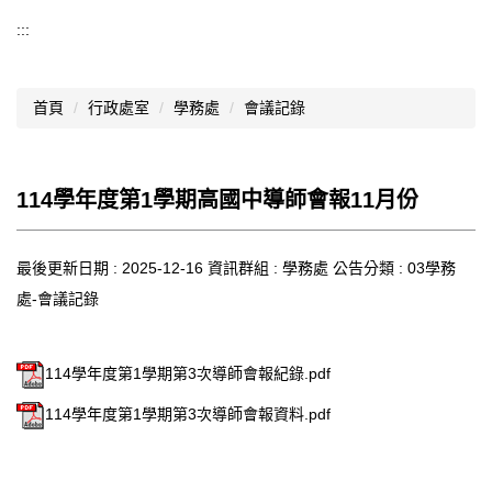
導覽選單
:::
行政處室
首頁
行政處室
學務處
會議記錄
認識西松
網路資源
114學年度第1學期高國中導師會報11月份
文件資料
西松亮點
最後更新日期 :
2025-12-16
資訊群組 :
學務處
公告分類 :
03學務
處-會議記錄
網站管理
行事曆
114學年度第1學期第3次導師會報紀錄.pdf
西松學習歷程檔案
114學年度第1學期第3次導師會報資料.pdf
家長會
家長專區