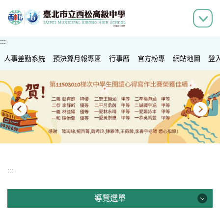
跳
到
主
要
:::
內
人事差勤系統
容
預決算月報專區
行事曆
官方粉專
網站地圖
登
區
:::
導覽選單