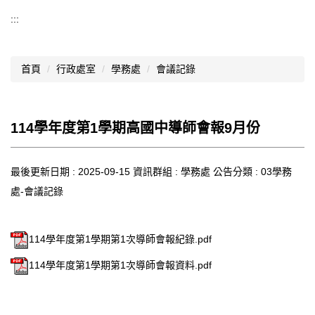
導覽選單
:::
行政處室
首頁
行政處室
學務處
會議記錄
認識西松
網路資源
114學年度第1學期高國中導師會報9月份
文件資料
西松亮點
最後更新日期 :
2025-09-15
資訊群組 :
學務處
公告分類 :
03學務
處-會議記錄
網站管理
行事曆
114學年度第1學期第1次導師會報紀錄.pdf
西松學習歷程檔案
114學年度第1學期第1次導師會報資料.pdf
家長會
家長專區