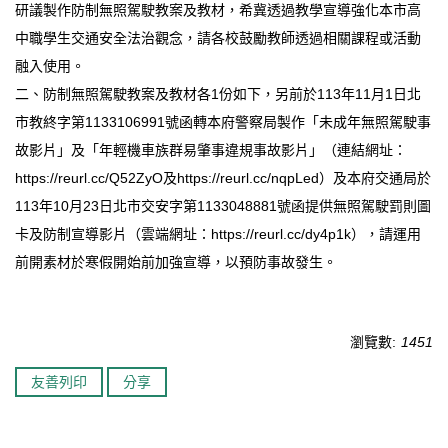
研議製作防制無照駕駛教案及教材，希冀透過教學宣導強化本市高
臺北市111年度臺北酷課雲師資增能推廣
中職學生交通安全法治觀念，請各校鼓勵教師透過相關課程或活動
融入使用。
教育品質保證
二、防制無照駕駛教案及教材各1份如下，另前於113年11月1日北
防疫在家學習專區
市教終字第1133106991號函轉本府警察局製作「未成年無照駕駛事
故影片」及「年輕機車族群易肇事違規事故影片」（連結網址：
https://reurl.cc/Q52ZyO及https://reurl.cc/nqpLed）及本府交通局於
113年10月23日北市交安字第1133048881號函提供無照駕駛罰則圖
卡及防制宣導影片（雲端網址：https://reurl.cc/dy4p1k），請運用
前開素材於寒假開始前加強宣導，以預防事故發生。
瀏覽數:
1451
友善列印
分享