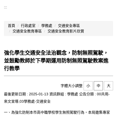
導覽選單
:::
行政處室
首頁
行政處室
學務處
交通安全專區
認識西松
交通安全教育專區
交通安全教育影片欣賞
網路資源
文件資料
強化學生交通安全法治觀念，防制無照駕駛，
並鼓勵教師於下學期運用防制無照駕駛教案進
西松亮點
行教學
網站管理
行事曆
字體大小調整
小
中
大
西松學習歷程檔案
最後更新日期 :
2025-01-13
資訊群組 :
學務處
公告分類 :
00共用-
來文宣導,03學務處-交通安全
家長會
一、為強化防制本市高中職學校學生無照駕駛行為，本局邀集專家
家長專區