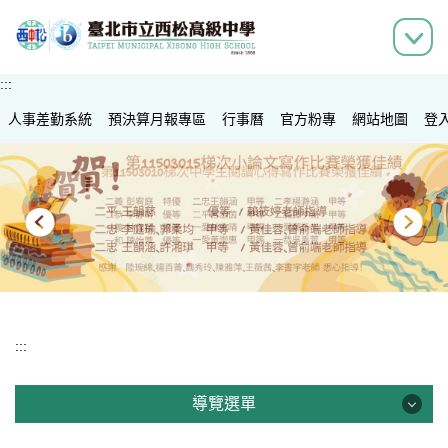
跳
到
主
要
:::
內
人事差勤系統
容
預決算月報專區
行事曆
官方粉專
網站地圖
登
區
:::
導覽選單