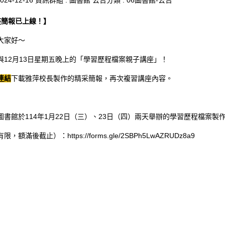
024-12-16
資訊群組 :
圖書館
公告分類 :
06圖書館-公告
講座簡報已上線！】
大家好～
與12月13日星期五晚上的「學習歷程檔案親子講座」！
連結
下載雅萍校長製作的精采簡報，再次複習講座內容。
圖書館於114年1月22日（三）、23日（四）兩天舉辦的學習歷程檔案
有限，額滿後截止）：
https://forms.gle/2SBPh5LwAZRUDz8a9