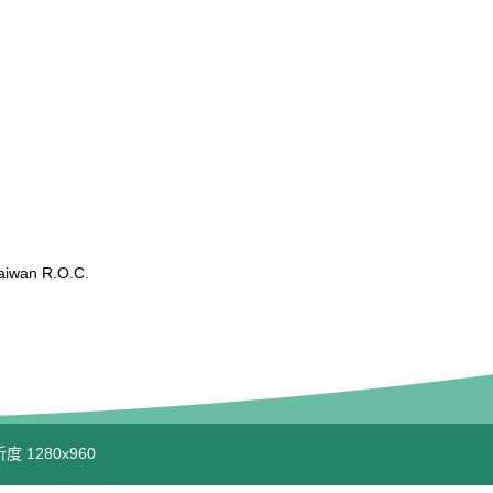
wan R.O.C.
度 1280x960