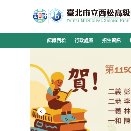
跳
到
主
要
內
容
認識西松
行政處室
招生資訊
區