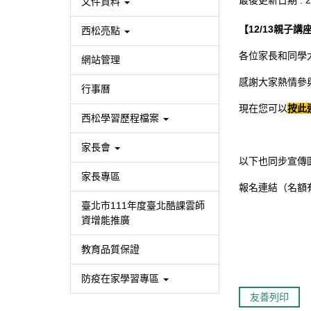
最後更新日期 :
2
文件資料
【12/13親子
西松亮點
各位家長和同學
網站管理
感謝大家熱情參
行事曆
現在您可以
按此
西松學習歷程檔案
家長會
以下也同步宣傳
家長專區
報名連結（名額
臺北市111年度臺北酷課雲師
資增能推廣
教育品質保證
防疫在家學習專區
友善列印