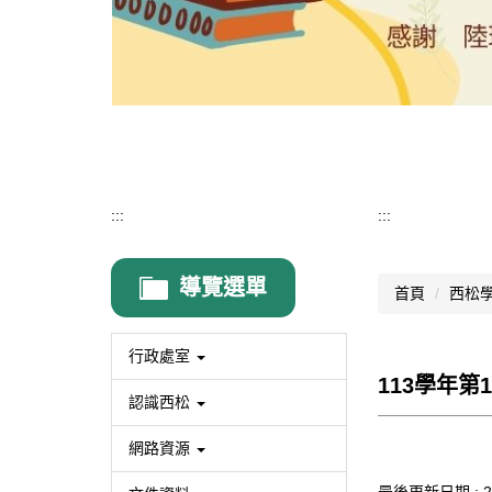
:::
:::
導覽選單
首頁
西松
行政處室
113學年
認識西松
網路資源