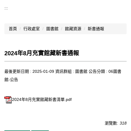
導覽選單
:::
行政處室
首頁
行政處室
圖書館
館藏資源
新書通報
認識西松
網路資源
2024年8月充實館藏新書通報
文件資料
西松亮點
最後更新日期 :
2025-01-09
資訊群組 :
圖書館
公告分類 :
06圖書
館-公告
網站管理
行事曆
2024年8月充實館藏新書清單.pdf
西松學習歷程檔案
家長會
瀏覽數:
318
家長專區