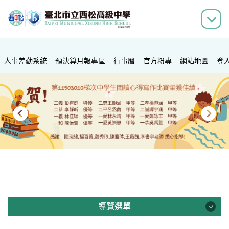
跳
到
主
要
:::
內
人事差勤系統
容
預決算月報專區
行事曆
官方粉專
網站地圖
登
區
:::
導覽選單