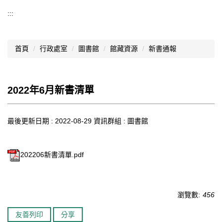
導覽選單
:::
行政處室
首頁
行政處室
圖書館
館藏資源
新書通報
認識西松
網路資源
2022年6月新書清單
文件資料
西松亮點
最後更新日期 :
2022-08-29
資訊群組 :
圖書館
網站管理
202206新書清單.pdf
行事曆
西松學習歷程檔案
瀏覽數:
456
家長會
友善列印
分享
家長專區