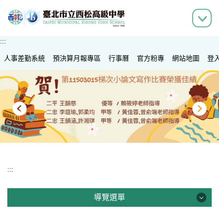
跳
到
主
要
:::
內
人事差勤系統
容
預決算月報專區
行事曆
官方粉專
網站地圖
登
區
:::
導覽選單