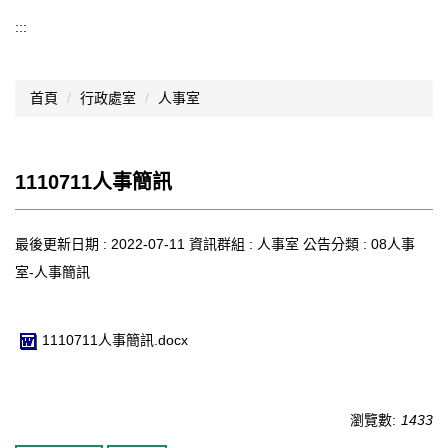
導覽選單
:::
行政處室
首頁
行政處室
人事室
認識西松
網路資源
1110711人事簡訊
文件資料
西松亮點
最後更新日期 :
2022-07-11
資訊群組 :
人事室
公告分類 :
08人事
室-人事簡訊
網站管理
行事曆
1110711人事簡訊.docx
西松學習歷程檔案
家長會
瀏覽數:
1433
家長專區