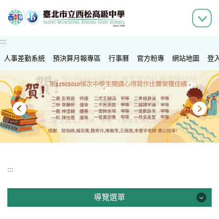
跳
到
主
要
:::
內
人事差勤系統
容
預決算月報專區
行事曆
官方粉專
網站地圖
登
區
:::
導覽選單