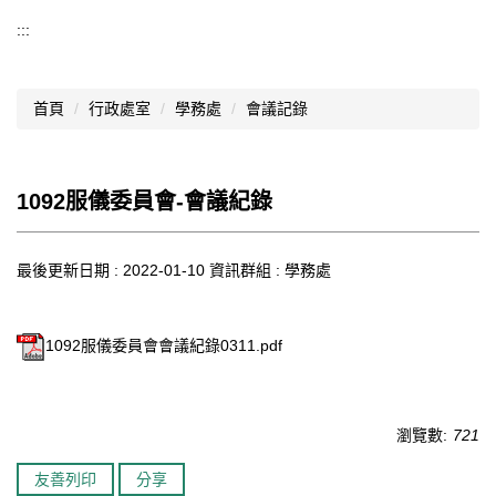
導覽選單
:::
行政處室
首頁
行政處室
學務處
會議記錄
認識西松
網路資源
1092服儀委員會-會議紀錄
文件資料
西松亮點
最後更新日期 :
2022-01-10
資訊群組 :
學務處
網站管理
1092服儀委員會會議紀錄0311.pdf
行事曆
西松學習歷程檔案
瀏覽數:
721
家長會
友善列印
分享
家長專區