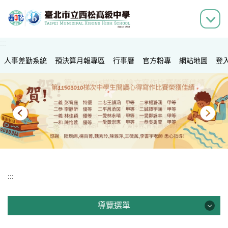
跳
到
主
要
:::
內
人事差勤系統
容
預決算月報專區
行事曆
官方粉專
網站地圖
登
區
:::
導覽選單