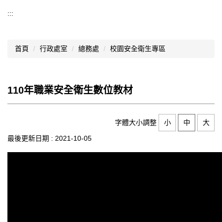
總務處
:::
總務處公告
首頁
行政處室
總務處
校園安全衛生專區
公文處理
場地租借
110年職業安全衛生數位教材
校務會議紀錄
防災教育
字體大小調整
小
中
大
年度計畫
最後更新日期 :
2021-10-05
環境教育
各項檢驗報告
校園平面圖
校園安全衛生專區