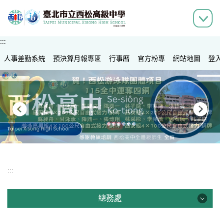
跳
到
主
要
:::
內
人事差勤系統
容
預決算月報專區
行事曆
官方粉專
網站地圖
登
區
:::
總務處