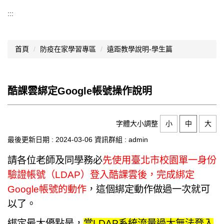
導覽選單
:::
行政處室
首頁
防疫在家學習專區
遠距教學說明-學生篇
認識西松
網路資源
酷課雲綁定Google帳號操作說明
文件資料
西松亮點
字體大小調整
小
中
大
網站管理
最後更新日期 :
2024-03-06
資訊群組 :
admin
行事曆
請各位老師及同學務必
先使用臺北市校園單一身份
驗證帳號（LDAP）登入酷課雲後，完成綁定
西松學習歷程檔案
Google帳號的動作
，這個綁定動作做過一次就可
家長會
以了。
家長專區
綁定最大優點是，
當LDAP系統流量過大無法登入