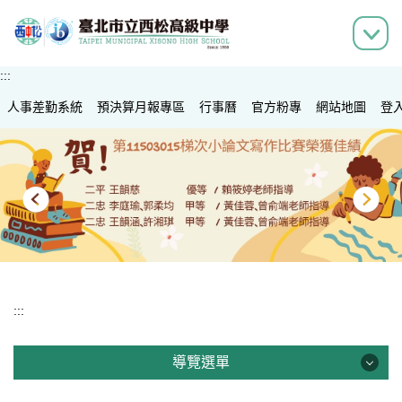
跳
到
主
要
:::
內
人事差勤系統
容
預決算月報專區
行事曆
官方粉專
網站地圖
登
區
:::
導覽選單