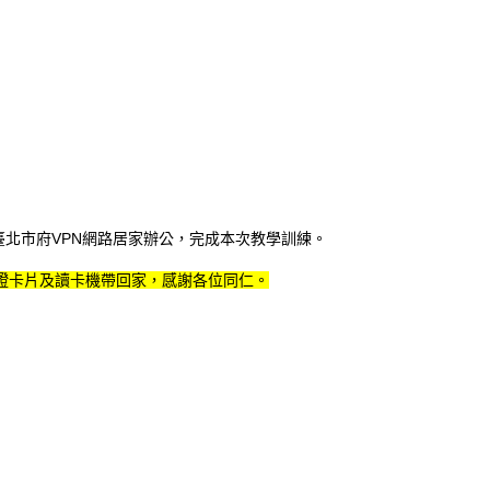
臺北市府VPN網路居家辦公，完成本次教學訓練。
證卡片及讀卡機帶回家，感謝各位同仁。