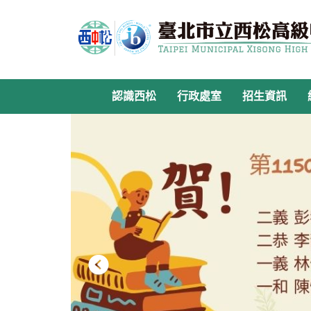
跳
到
主
要
內
容
認識西松
行政處室
招生資訊
區