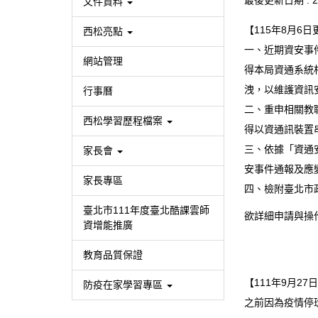
最後更新日期 :
2
文件資料
【115年8月6日
西松亮點
一、近期資安事
網站管理
得本局資通系統
洩，以維護資訊
行事曆
二、重申相關教
西松學習歷程檔案
得以資通訊裝置
三、依據「資通
家長會
安事件通報及應
家長專區
四、檢附臺北市政
臺北市111年度臺北酷課雲師
欲詳細申請與操
資增能推廣
教育品質保證
【111年9月27
防疫在家學習專區
之前因為疫情停