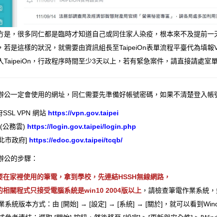
方是，很多同仁都是臨時才知道自己或同住家人染疫，根本來不及提前一天在
，若是這樣的狀況，就需要由資訊組長至TaipeiOn表單流程平臺代為填
TaipeiOn，行政程序時間至少3天以上，若有緊急案件，請直接請處
辦公一定會使用的網址，同仁需要先準備好帳號密碼，如果不清楚登入帳
SL VPN 網站
https://vpn.gov.taipei
ON(公務雲)
https://login.gov.taipei/login.php
臺北市政府]
https://edoc.gov.taipei/tcqb/
辦公的步驟：
要在家裡使用的筆電，拿到學校，先連結HSSH無線網路，
相關程式只接受電腦系統是win10 2004版以上
，​請檢查筆電作業系統
業系統版本方式：由 [開始] → [設定] → [系統] → [關於]，就可以看到Win