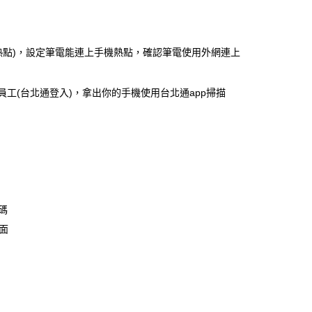
機熱點)，設定筆電能連上手機熱點，確認筆電使用外網連上
工(台北通登入)，拿出你的手機使用台北通app掃描
密碼
頁面