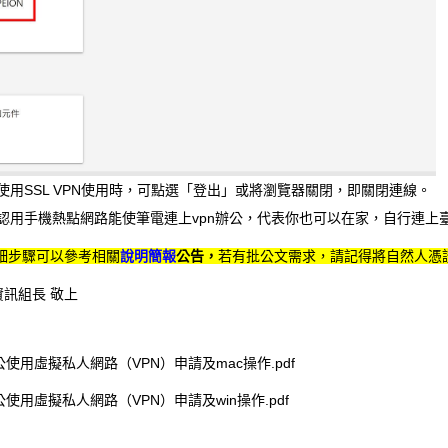
束使⽤SSL VPN使⽤時，可點選「登出」或將瀏覽器關閉，即關閉連線。
你確認用手機熱點網路能使筆電連上vpn辦公，代表你也可以在家，自行連上
細步驟可以參考相關
說明簡報
公告，
若有批公文需求，請記得將自然人憑
 資訊組長 敬上
使用虛擬私人網路（VPN）申請及mac操作.pdf
使用虛擬私人網路（VPN）申請及win操作.pdf