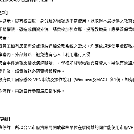
026-08-06
資訊群組 :
admin
更新】
件顯示，疑有校園單一身分驗證帳號遭不當使用，以取得本局提供之教育
相關權限，恐造成個資外洩。請貴校加強宣導，提醒教職員工應妥善保管
安全。
職員工如有居家辦公或遠端連線公務系統之需求，均應依規定使用虛擬私人
串聯內、外部網路，避免遭有心人士利用進行入侵。
安全事件通報應變及演練辦法」，學校如發現帳號異常登入、疑似有遭盜
變作業，請貴校務必落實通報程序。
府員工居家辦公-VPN申請及操作說明（Windows及MAC）各1份，如有
作流程，再請自行參閱最底部附件。
日更新】
班停課，所以台北市府資訊局開放學校單位在家隔離的同仁能使用市府VPN