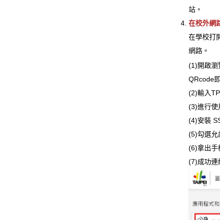
站。
在校外網路
在學校打
網路。
(1)開啟
QRcod
(2)輸入
(3)進
(4)安裝 S
(5)勾選
(6)拿出
(7)成功