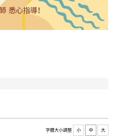
字體大小調整
小
中
大