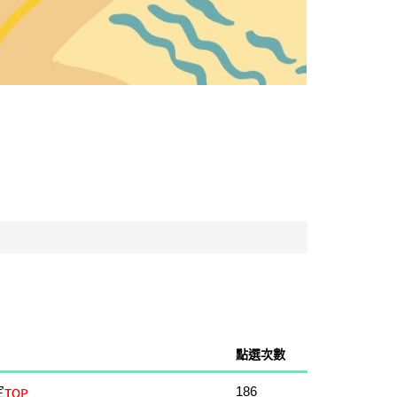
點選次數
定
186