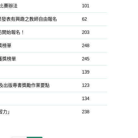
師」比賽辦法
101
果發表有興趣之教師自由報名
62
坊開始報名！
203
獎榜單
248
獲獎榜單
245
139
及出版專書獎勵作業要點
123
134
習力」
238