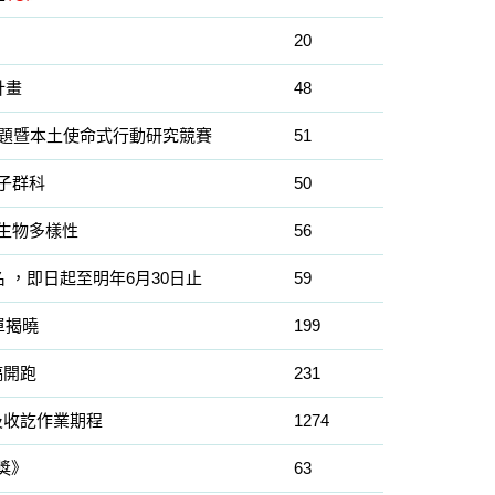
20
計畫
48
專題暨本土使命式行動研究競賽
51
子群科
50
生物多樣性
56
名 ，即日起至明年6月30日止
59
單揭曉
199
稿開跑
231
及收訖作業期程
1274
獎》
63