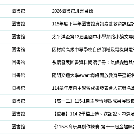
圖書館
2026圖書館班書目錄
圖書館
115年度下半年圖書館資訊素養教育課程
圖書館
太平洋盃第13屆全國中小學網路小論文
圖書館
因材網高級中等學校自然領域及電機與電
圖書館
永續發展圖書資料閱讀手冊：氣候變遷與
圖書館
陽明交通大學ewant育網開放教育平臺報
圖書館
114學年度自主學習成果發表會人氣獎名
圖書館
【高一二】115-1自主學習靜態成果展徵
圖書館
【重要】114-2學檔上傳、送認證、勾選
圖書館
《115木育玩具創作競賽-第十一屆金趣咪