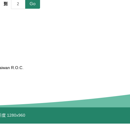
Go
到
wan R.O.C.
度 1280x960