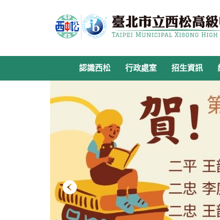
跳
到
主
要
內
容
認識西松
行政處室
招生資訊
區