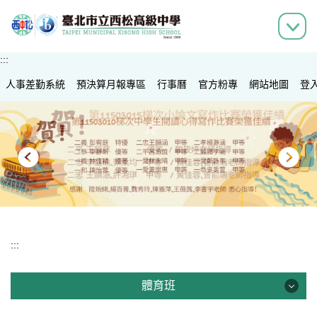
跳
到
主
要
:::
內
人事差勤系統
容
預決算月報專區
行事曆
官方粉專
網站地圖
登
區
:::
體育班