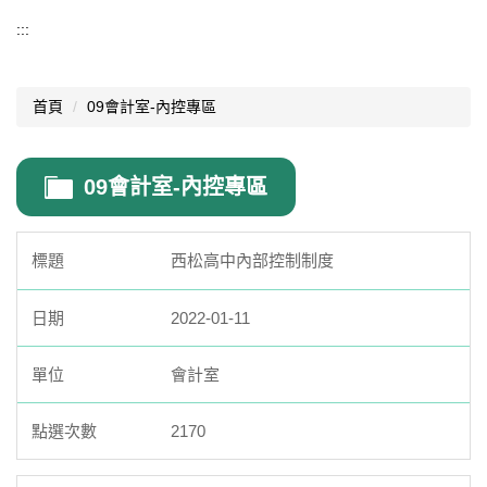
導覽選單
:::
行政處室
首頁
09會計室-內控專區
認識西松
網路資源
09會計室-內控專區
文件資料
西松亮點
西松高中內部控制制度
網站管理
2022-01-11
行事曆
會計室
西松學習歷程檔案
2170
家長會
家長專區