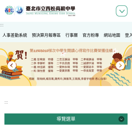
跳
到
主
要
:::
內
人事差勤系統
容
預決算月報專區
行事曆
官方粉專
網站地圖
登
區
:::
導覽選單