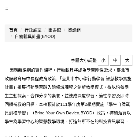
認識西松
:::
基本資料
首頁
行政處室
圖書館
資訊組
組織架構
自備載具計畫(BYOD)
業務職掌
歷史沿革
字體大小調整
小
中
大
因應新課綱的實作課程，行動載具將成為學習剛性需求，臺北市
師資結構
政府教育局中長程教育政策-「臺北市中小學行動學習 智慧教學實施
西松校歌
計畫」推展行動學習融入跨領域課程之創新教學模式，得以培養學
生主動探索、合作分享的素養，並達成深度學習、適性學習及即時
歷任校長
回饋補救的目標，本校預計於111學年度第2學期實施「學生自備載
交通資訊
具到校學習」（Bring Your Own Device,BYOD）政策，持續落實以
學生為學習中心的智慧教學環境，打造無所不在的科技資訊學習。
升學概況
分機總覽