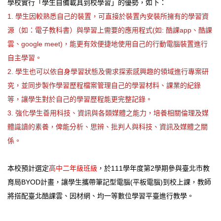
學校實行「學生自備載具到校學習」的優勢，如下：
1.
學生因較熟悉自己的裝置，可直接於裝置內安裝所擁有的學習資
數位校史
源（如：電子教科書）與學習上需要的應用程式(如: 酷課app、酷課
永續校園
雲、google meet)，能更有效便捷地使用自己的行動電腦裝置進行
自主學習。
2.
學生也可以依自身學習狀態及需求探索感興趣的領域進行專案研
究，並同步製作學習歷程檔案管理自己的學習材料、課業的紀錄
等，讓學生對於自己的學習歷程能更完整記錄。
3.
強化學生善用科技、資訊與各類媒體之能力，培養相關倫理及媒
體識讀的素養，俾能分析、思辨、批判人與科技、資訊及媒體之關
係。
本校預計選定
高中二年級班級
，於111學年度第2學期參與臺北市教
育局BYOD計畫，讓學生攜帶筆記型電腦(平板電腦)到校上課，教師
將搭配臺北酷課雲、因材網、均一等數位學習平臺進行教學。