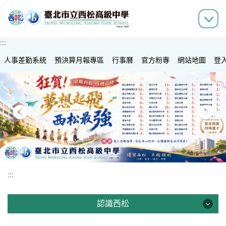
跳
到
主
要
:::
內
人事差勤系統
容
預決算月報專區
行事曆
官方粉專
網站地圖
登
區
:::
認識西松