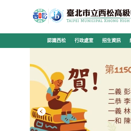
跳
到
主
要
內
容
認識西松
行政處室
招生資訊
區