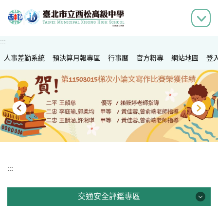
跳
到
主
要
:::
內
人事差勤系統
容
預決算月報專區
行事曆
官方粉專
網站地圖
登
區
:::
交通安全評鑑專區