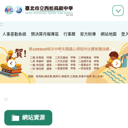
跳
到
主
要
:::
內
人事差勤系統
容
預決算月報專區
行事曆
官方粉專
網站地圖
登
區
:::
網站資源