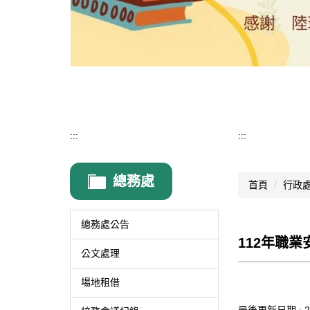
:::
:::
總務處
首頁
行政
總務處公告
112年職
公文處理
場地租借