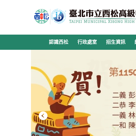
跳
到
主
要
內
容
認識西松
行政處室
招生資訊
區