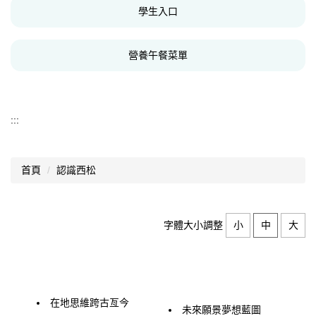
學生入口
數位校史
營養午餐菜單
永續校園
:::
首頁
認識西松
字體大小調整
小
中
大
在地思維跨古亙今
未來願景夢想藍圖