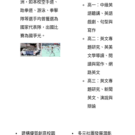
洲，如本校空手道、
高一：中級英
跆拳道、游泳、拳擊
語聽講、英語
隊等選手均曾獲選為
戲劇、句型與
國家代表隊，出國比
寫作
賽為國爭光。
高二：英文專
題研究、英美
文學導讀、閱
讀與寫作、網
路英文
高三：英文專
題研究、新聞
英文、演說與
辯論
建構優質創意校園
多元社團發展潛能