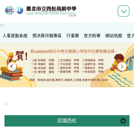
跳
到
主
要
:::
內
人事差勤系統
容
預決算月報專區
行事曆
官方粉專
網站地圖
登
區
:::
認識西松