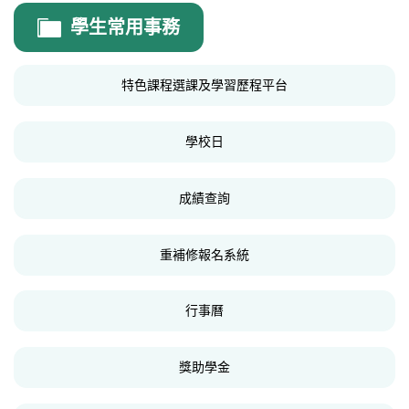
認識西松
學生常用事務
基本資料
特色課程選課及學習歷程平台
組織架構
業務職掌
學校日
歷史沿革
成績查詢
師資結構
西松校歌
重補修報名系統
歷任校長
行事曆
交通資訊
升學概況
獎助學金
分機總覽