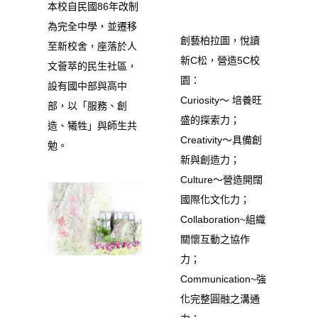
本校自民國86年改制
為完全中學，並遷移
創藝柏拉圖，悅讀
至新校舍，座落於人
新C松，營造5C校
文薈萃的民生社區，
園：
設有國中部與高中
Curiosity～ 培養旺
部，以「服務、創
盛的探索力；
造、犧牲」與師生共
Creativity～具備創
勉。
新與創造力；
Culture～營造開闊
國際化文化力；
Collaboration~組織
關懷互動之協作
力；
Communication~強
化完整圓融之溝通