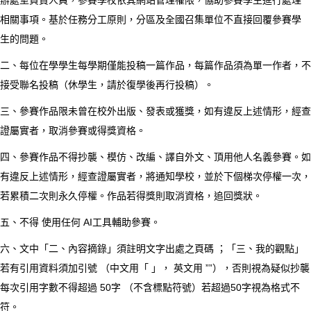
辦處室負責人員，參賽學校依其網站管理權限，協助參賽學生進行處理
相關事項。基於任務分工原則，分區及全國召集單位不直接回覆參賽學
生的問題。
二、每位在學學生每學期僅能投稿一篇作品，每篇作品須為單一作者，不
接受聯名投稿（休學生，請於復學後再行投稿）。
三、參賽作品限未曾在校外出版、發表或獲獎，如有違反上述情形，經查
證屬實者，取消參賽或得獎資格。
四、參賽作品不得抄襲、模仿、改編、譯自外文、頂用他人名義參賽。如
有違反上述情形，經查證屬實者，將通知學校，並於下個梯次停權一次，
若累積二次則永久停權。作品若得獎則取消資格，追回獎狀。
五、不得 使用任何 AI工具輔助參賽。
六、文中「二、內容摘錄」須註明文字出處之頁碼 ；「三、我的觀點」
若有引用資料須加引號 （中文用「 」， 英文用 ””），否則視為疑似抄襲
每次引用字數不得超過 50字 （不含標點符號）若超過50字視為格式不
符。