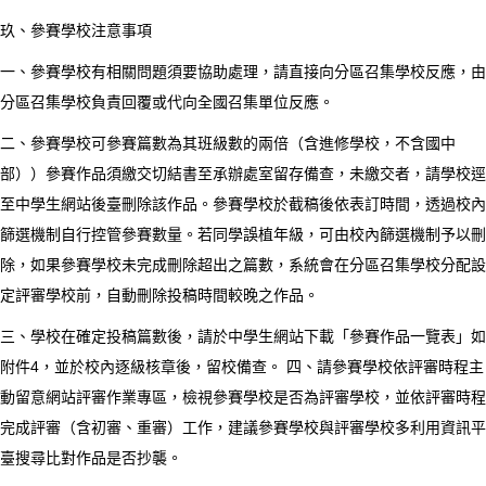
玖、參賽學校注意事項
一、參賽學校有相關問題須要協助處理，請直接向分區召集學校反應，由
分區召集學校負責回覆或代向全國召集單位反應。
二、參賽學校可參賽篇數為其班級數的兩倍（含進修學校，不含國中
部））參賽作品須繳交切結書至承辦處室留存備查，未繳交者，請學校逕
至中學生網站後臺刪除該作品。參賽學校於截稿後依表訂時間，透過校內
篩選機制自行控管參賽數量。若同學誤植年級，可由校內篩選機制予以刪
除，如果參賽學校未完成刪除超出之篇數，系統會在分區召集學校分配設
定評審學校前，自動刪除投稿時間較晚之作品。
三、學校在確定投稿篇數後，請於中學生網站下載「參賽作品一覽表」如
附件4，並於校內逐級核章後，留校備查。 四、請參賽學校依評審時程主
動留意網站評審作業專區，檢視參賽學校是否為評審學校，並依評審時程
完成評審（含初審、重審）工作，建議參賽學校與評審學校多利用資訊平
臺搜尋比對作品是否抄襲。