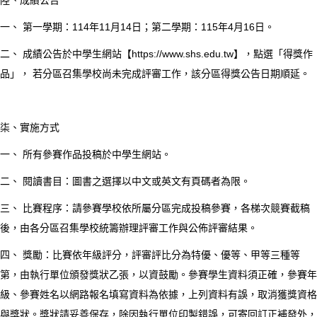
陸、成績公告
一、 第一學期：114年11月14日；第二學期：115年4月16日。
二、 成績公告於中學生網站【https://www.shs.edu.tw】，點選「得獎作
品」， 若分區召集學校尚未完成評審工作，該分區得獎公告日期順延。
柒、實施方式
一、 所有參賽作品投稿於中學生網站。
二、 閱讀書目：圖書之選擇以中文或英文有頁碼者為限。
三、 比賽程序：請參賽學校依所屬分區完成投稿參賽，各梯次競賽截稿
後，由各分區召集學校統籌辦理評審工作與公佈評審結果。
四、 獎勵：比賽依年級評分，評審評比分為特優、優等、甲等三種等
第，由執行單位頒發獎狀乙張，以資鼓勵。參賽學生資料須正確，參賽年
級、參賽姓名以網路報名填寫資料為依據，上列資料有誤，取消獲獎資格
與獎狀。獎狀請妥善保存，除因執行單位印製錯誤，可寄回訂正補發外，