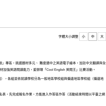
字體大小調整
小
中
大
讀之旅」專區，挑選題材多元、 難度適中之英語電子繪本，加註中文翻譯與全
語閱讀能力，爰辦理「Cool English 英閱王」比賽活動。
國中組），各組並依就讀學校分為一般地區學校組與偏遠地區學校組（偏遠地
實填寫報名表，先完成報名作業，方能進入作答區作答（活動結束時間以平臺之網