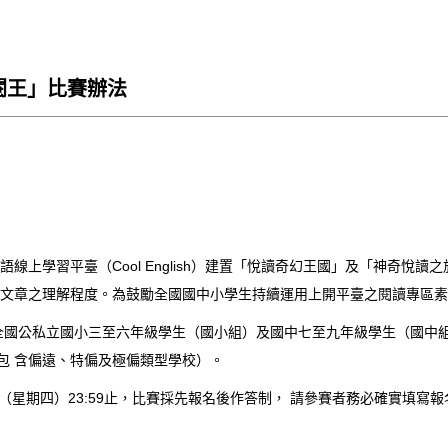
英閱王」比賽辦法
上學習平臺（Cool English）建置「悅讀奇幻王國」及「神奇悅
之理解程度。為鼓勵全國國中小學生持續運用上開平臺之閱讀專區素材加強英
後學籍，全國公私立國小三至六年級學生（國小組）及國中七至九年級學生（
包 含偏遠、特偏及極偏類型學校）。
7月31日（星期四）23:59止，比賽採先報名後作答制， 請參賽者務必確