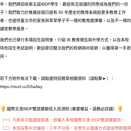
年，我們將招收第五屆IBDP學生，歡迎有志就讀的同學成為我們的一份
子！我們致力於推展這個已經有 50 年歷史的教育系統給更多教育工作
者，也提供臺北市的家長與莘莘學子不一樣的教育選擇權，以及不一樣的
課堂教學風景。
我們也已舉行多場招生說明會，介紹 IB 教育理念與升學方式，以及本校
特色招生考試說明，歡迎密切關注我們的校網與IB官網，以獲得第一手資
訊。
若下方附件無法下載，請點選特招簡章相關資料（請點擊►）：
https://reurl.cc/G5aAey
國際文憑IBDP雙語實驗班入班須知 (重要權益，請務必詳讀）
（一）凡經本次甄選錄取者，即編入本校國際文憑 IBDP雙語實驗班。
（二）本班採集中式編班，三年不分班，且學生以選課方式達成學群選擇