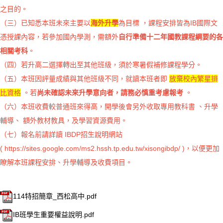
之目的。
（三）已知悉本班未來主要以
海外升學
為目標 ，課程安排皆為IB國際文
憑授課內容，若參加國內學測，需額外
自行準備十二年國教課程綱要的各
相關考科
。
（四）若升高二選擇轉出至其他班級，須於寒暑假補修課程學分。
（五）本班因評量成績與其他班級不同，就讀本班者即
放棄校內繁星排
比資格
。若
尚未確認未來升學意向者，請務必慎重考慮報考
。
（六）本班收費較普通班來得高，開學後會另外收取專用教科書 、升學
輔導、 額外教材教具，及學習資源費用。
（七）報名前請詳讀 IBDP招生說明網站
(
https://sites.google.com/ms2.hssh.tp.edu.tw/xisongibdp/
)
，以便更加
瞭解本班課程安排、升學輔導及收費項目。
114特招簡章_西松高中.pdf
IB班學生重要權益說明.pdf