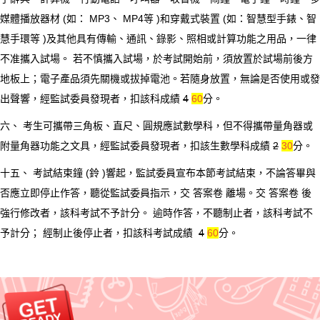
媒體播放器材 (如： MP3、 MP4等 )和穿戴式裝置 (如：智慧型手錶、智
慧手環等 )及其他具有傳輸、通訊、錄影、照相或計算功能之用品，一律
不准攜入試場。 若不慎攜入試場，於考試開始前，須放置於試場前後方
地板上；電子產品須先關機或拔掉電池。若隨身放置，無論是否使用或發
出聲響，經監試委員發現者，扣該科成績
4
60
分。
六、 考生可攜帶三角板、直尺、圓規應試數學科，但不得攜帶量角器或
附量角器功能之文具，經監試委員發現者，扣該生數學科成績
2
30
分。
十五、 考試結束鐘 (鈴 )響起，監試委員宣布本節考試結束，不論答畢與
否應立即停止作答，聽從監試委員指示，交 答案卷 離場。交 答案卷 後
強行修改者，該科考試不予計分。 逾時作答，不聽制止者，該科考試不
予計分； 經制止後停止者，扣該科考試成績
4
60
分。