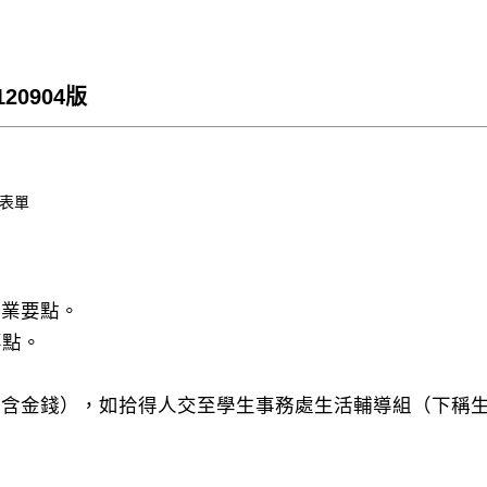
0904版
規表單
作業要點。
要點。
物（含金錢），如拾得人交至學生事務處生活輔導組（下稱