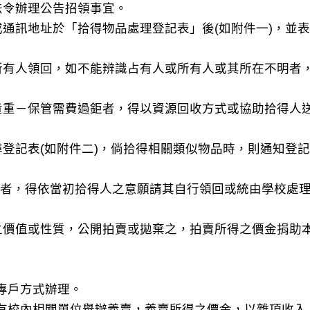
法令辦理公告招領事宜。
或通訊地址於「拾得物品處理登記表」後(如附件一)，並表
或所有人領回，如不能辨識占有人或所有人或其所在不明者
－貴重－保管需費過鉅者，得以資源回收方式或協助拾得人
尋登記表(如附件二)，倘拾得相關類似物品時，則通知登
人認領者，得依當初拾得人之意願請其自行領回或統由學校處
。
物之價值或性質，公開拍賣或拋棄之，拍賣所得之價金捐助
蓄專戶方式辦理。
期有校內相關單位舉辦義賣，義賣所得之價金，以雜項收入