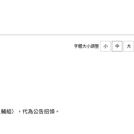
字體大小調整
小
中
大
生輔組），代為公告招領。