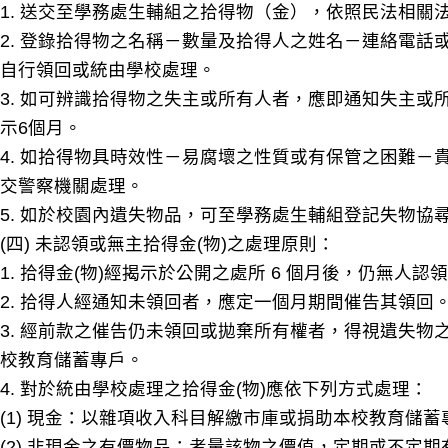
1. 送交至學務處生輔組之拾得物（金），依照民法相關
2. 登錄拾得物之名稱－數量及拾得人之姓名－連絡電話
自行領回或統由學校處理。
3. 如可辨識拾得物之失主或所有人者，應即通知失主
示6個月。
4. 如拾得物具時效性－易腐壞之性質或有保管之困難
交警察機關處理。
5. 如於校園內遺失物品，可至學務處生輔組登記失物協
(四) 未認領或無主拾得金(物)之處理原則：
1. 拾得金(物)經揭示於公開之處所 6 個月後，仍無
2. 拾得人經通知未領回者，應定一個月期間催告其領回
3. 經前款之催告仍未領回或拋棄所有權者，得視遺失
校教育儲蓄專戶。
4. 對於統由學校處理之拾得金(物)應依下列方式處理：
(1) 現金：以雜項收入科目解繳市庫或捐助本校教育儲
(2) 非現金之有價物品：考量該物之價值，定期或不定