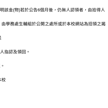
明該金(物)若於公告6個月後，仍無人認領者，由拾得人
，由學務處生輔組於公開之處所或於本校網站為招領之揭
送
記人指認及領回。
理。
本校