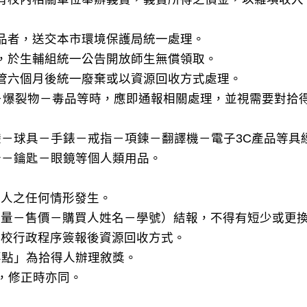
物品者，送交本市環境保護局統一處理。
等，於生輔組統一公告開放師生無償領取。
保管六個月後統一廢棄或以資源回收方式處理。
械－爆裂物－毒品等時，應即通報相關處理，並視需要對拾
－球具－手錶－戒指－項鍊－翻譯機－電子3C產品等具
卡－鑰匙－眼鏡等個人類用品。
他人之任何情形發生。
－數量－售價－購買人姓名－學號）結報，不得有短少或更
學校行政程序簽報後資源回收方式。
要點」為拾得人辦理敘獎。
，修正時亦同。