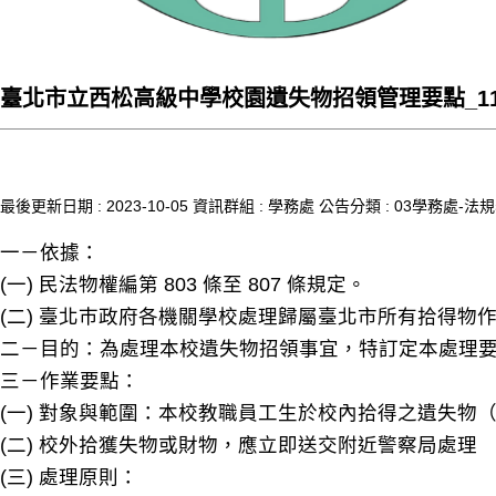
臺北市立西松高級中學校園遺失物招領管理要點_112
最後更新日期 :
2023-10-05
資訊群組 :
學務處
公告分類 :
03學務處-法
一－依據：
(一) 民法物權編第 803 條至 807 條規定。
(二) 臺北巿政府各機關學校處理歸屬臺北市所有拾得物
二－目的：為處理本校遺失物招領事宜，特訂定本處理
三－作業要點：
(一) 對象與範圍：本校教職員工生於校內拾得之遺失
(二) 校外拾獲失物或財物，應立即送交附近警察局處理
(三) 處理原則：