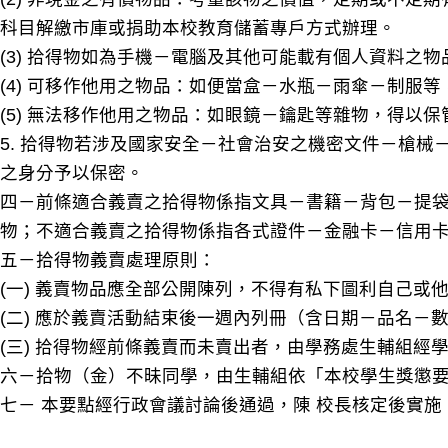
科目解繳市庫或捐助本校教育儲蓄專戶方式辦理。
(3) 拾得物如為手機－電腦及其他可能載有個人資料之
(4) 可移作他用之物品：如便當盒－水瓶－雨傘－制服
(5) 無法移作他用之物品：如眼鏡－鑰匙等雜物，得以
5. 拾得物若涉及國家安全－社會治安之機密文件－槍
之身分予以保密。
四－前條適合義賣之拾得物係指文具－書籍－背包－提袋
物；不適合義賣之拾得物係指各式證件－金融卡－信用
五－拾得物義賣處理原則：
(一) 義賣物品應全部公開陳列，不得有私下圖利自己或
(二) 應於義賣活動結束後一週內列冊（含日期－品名
(三) 拾得物經前條義賣而未賣出者，由學務處生輔組經
六－拾物（金）不昧同學，由生輔組依「本校學生獎懲
七－ 本要點經行政會議討論後通過，陳 校長核定後實施